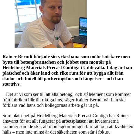
Rainer Berndt började sin yrkesbana som möbelsnickare men
bytte till betongbranschen och jobbet som montör på
Heidelberg Materials Precast Contiga i Uddevalla. I dag är han
platschef och åker land och rike runt för att bygga allt från
skolor och hotell till parkeringshus och fängelser – och han
stortrivs.
– Det är vi som ser till att alla betong- och stålelement som kommer
från fabriken blir till riktiga hus, säger Rainer Berndt när han ska
förklara vad hans och kollegornas arbete går ut på.
Som platschef på Heidelberg Materials Precast Contiga har Rainer
ansvaret för att allt fungerar på arbetsplatsen: att leveranserna
kommer som de ska, att montageordningen blir rätt och att kvaliteten
hålls – men inte minst är det säkerheten som står i fokus.