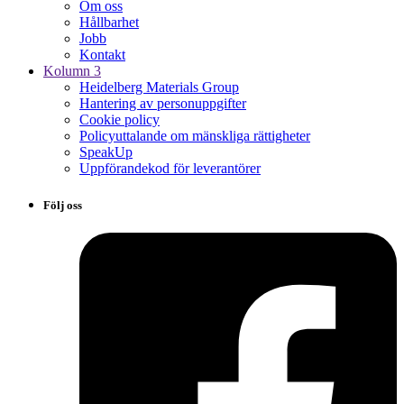
Om oss
Hållbarhet
Jobb
Kontakt
Kolumn 3
Heidelberg Materials Group
Hantering av personuppgifter
Cookie policy
Policyuttalande om mänskliga rättigheter
SpeakUp
Uppförandekod för leverantörer
Följ oss