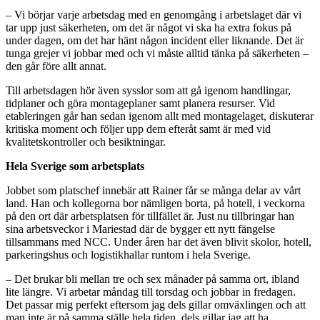
– Vi börjar varje arbetsdag med en genomgång i arbetslaget där vi
tar upp just säkerheten, om det är något vi ska ha extra fokus på
under dagen, om det har hänt någon incident eller liknande. Det är
tunga grejer vi jobbar med och vi måste alltid tänka på säkerheten –
den går före allt annat.
Till arbetsdagen hör även sysslor som att gå igenom handlingar,
tidplaner och göra montageplaner samt planera resurser. Vid
etableringen går han sedan igenom allt med montagelaget, diskuterar
kritiska moment och följer upp dem efteråt samt är med vid
kvalitetskontroller och besiktningar.
Hela Sverige som arbetsplats
Jobbet som platschef innebär att Rainer får se många delar av vårt
land. Han och kollegorna bor nämligen borta, på hotell, i veckorna
på den ort där arbetsplatsen för tillfället är. Just nu tillbringar han
sina arbetsveckor i Mariestad där de bygger ett nytt fängelse
tillsammans med NCC. Under åren har det även blivit skolor, hotell,
parkeringshus och logistikhallar runtom i hela Sverige.
– Det brukar bli mellan tre och sex månader på samma ort, ibland
lite längre. Vi arbetar måndag till torsdag och jobbar in fredagen.
Det passar mig perfekt eftersom jag dels gillar omväxlingen och att
man inte är på samma ställe hela tiden, dels gillar jag att ha