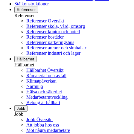
Stålkonstruktioner
Referenser
Referenser
Referenser Översikt
Referenser skola, vård, omsorg
Referenser kontor och hotell
Referenser bostäder
Referenser parkeringshus
Referenser arenor och simhallar
Referenser industri och lager
Hållbarhet
Hållbarhet
Hållbarhet Översikt
Råmaterial och avfall
Klimatpåverkan
Närmiljö
Hälsa och säkerhet
Medarbetarutveckling
Betong är hållbart
Jobb
Jobb
Jobb Översikt
Att jobba hos oss
Möt några medarbetare