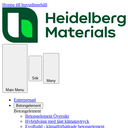
Hoppa till huvudinnehåll
Sök
Meny
Main Menu
Entreprenad
Betongelement
Betongelement
Betongelement Översikt
Hybridvägg med lågt klimatavtryck
EvoBuild - klimatförbättrade betongelement