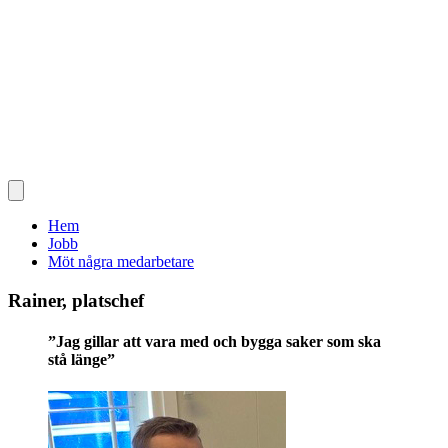
Hem
Jobb
Möt några medarbetare
Rainer, platschef
”Jag gillar att vara med och bygga saker som ska
stå länge”