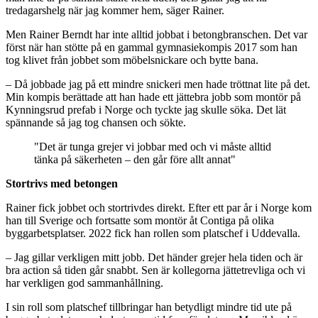
tredagarshelg när jag kommer hem, säger Rainer.
Men Rainer Berndt har inte alltid jobbat i betongbranschen. Det var
först när han stötte på en gammal gymnasiekompis 2017 som han
tog klivet från jobbet som möbelsnickare och bytte bana.
– Då jobbade jag på ett mindre snickeri men hade tröttnat lite på det.
Min kompis berättade att han hade ett jättebra jobb som montör på
Kynningsrud prefab i Norge och tyckte jag skulle söka. Det lät
spännande så jag tog chansen och sökte.
"Det är tunga grejer vi jobbar med och vi måste alltid
tänka på säkerheten – den går före allt annat"
Stortrivs med betongen
Rainer fick jobbet och stortrivdes direkt. Efter ett par år i Norge kom
han till Sverige och fortsatte som montör åt Contiga på olika
byggarbetsplatser. 2022 fick han rollen som platschef i Uddevalla.
– Jag gillar verkligen mitt jobb. Det händer grejer hela tiden och är
bra action så tiden går snabbt. Sen är kollegorna jättetrevliga och vi
har verkligen god sammanhållning.
I sin roll som platschef tillbringar han betydligt mindre tid ute på