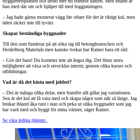
byggarbetsplatsen och desto mer tid framför datorn. Men ibland är
han med där ute och hjälper till med foggjutningen.
– Jag hade gärna monterat vägg lite oftare för det är riktigt kul, men
tiden räcker inte till tyvärr.
Skapar beständiga byggnader
Till den som funderar på att söka sig till betongbranschen och
Heidelberg Materials men kanske tvekar har Rainer bara ett råd:
– Gör det bara! Du kommer inte att ångra dig. Det finns stora
möjligheter att växa och utvecklas internt, genom olika kurser och
utbildningar.
Vad är då det bästa med jobbet?
– Det är många olika delar, men framför allt gillar jag variationen.
Sen är det kul att få vara med och skapa något som står så länge. Jag
brukar ibland åka runt i stan och peka ut olika byggnader som jag
har varit med och byggt för mina vänner, säger Rainer.
Se våra lediga tjänster.