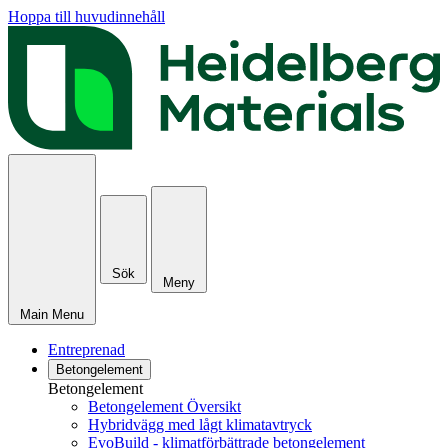
Hoppa till huvudinnehåll
Sök
Meny
Main Menu
Entreprenad
Betongelement
Betongelement
Betongelement Översikt
Hybridvägg med lågt klimatavtryck
EvoBuild - klimatförbättrade betongelement