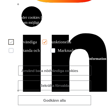
Vi använder cookies för att göra din användarupplevelse så bra o
effektiv som möjligt. Vänligen gör ditt val med hjälp av knappar
nedan. Du kan läsa mer om våra cookies här i informationsrut
eller på vår sida om
Cookie policy
.
Nödvändiga
Funktionella
Prestanda och användande
Marknadsföring
Mer/mindre information
Använd bara nödvändiga cookies
Bekräfta förvalda
Godkänn alla