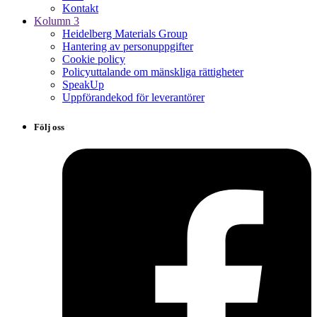
Kontakt
Kolumn 3
Heidelberg Materials Group
Hantering av personuppgifter
Cookie policy
Policyuttalande om mänskliga rättigheter
SpeakUp
Uppförandekod för leverantörer
Följ oss