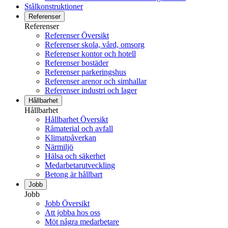
Stålkonstruktioner
Referenser
Referenser
Referenser Översikt
Referenser skola, vård, omsorg
Referenser kontor och hotell
Referenser bostäder
Referenser parkeringshus
Referenser arenor och simhallar
Referenser industri och lager
Hållbarhet
Hållbarhet
Hållbarhet Översikt
Råmaterial och avfall
Klimatpåverkan
Närmiljö
Hälsa och säkerhet
Medarbetarutveckling
Betong är hållbart
Jobb
Jobb
Jobb Översikt
Att jobba hos oss
Möt några medarbetare